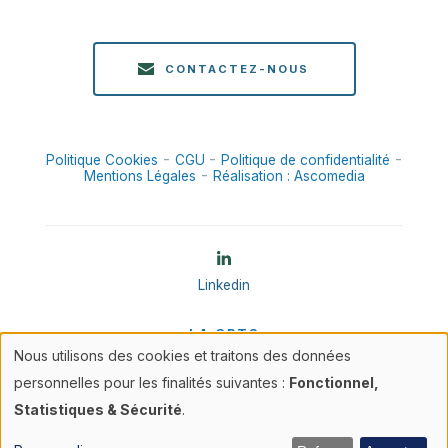
CONTACTEZ-NOUS
-
-
-
Politique Cookies
CGU
Politique de confidentialité
-
Mentions Légales
Réalisation : Ascomedia
Linkedin
LA CPTS
Nous utilisons des cookies et traitons des données
NOS MISSIONS
Utilisation
personnelles pour les finalités suivantes :
Fonctionnel,
NOS ACTIONS
des
Statistiques & Sécurité
.
FICHES INFOS
ACTUALITÉS