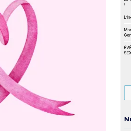
!
L’I
Mod
Ge
ÉVÉ
SEX
N