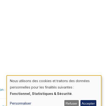
Nous utilisons des cookies et traitons des données
Utilisation
personnelles pour les finalités suivantes :
ion : Ascomedia
des
Fonctionnel, Statistiques & Sécurité
.
données
Personnaliser
Refuser
Accepter