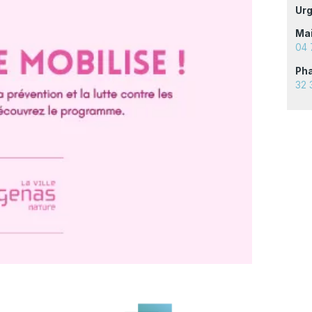
Urg
Mai
04 
Pha
32 