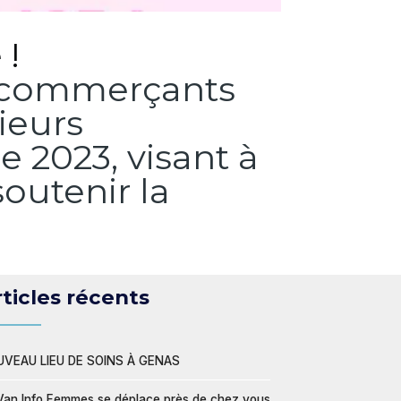
!
es commerçants
sieurs
 2023, visant à
soutenir la
ticles récents
VEAU LIEU DE SOINS À GENAS
Van Info Femmes se déplace près de chez vous