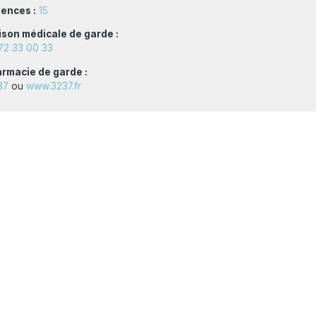
ences :
15
son médicale de garde :
72 33 00 33
rmacie de garde :
37
ou
www.3237.fr