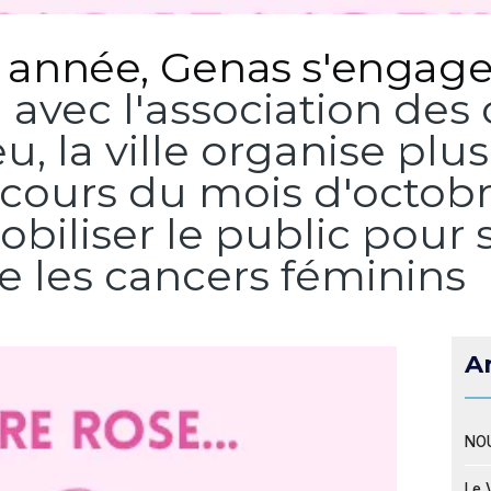
nnée, Genas s'engage 
n avec l'association d
u, la ville organise plu
ours du mois d'octobre
obiliser le public pour 
e les cancers féminins
Ar
NOU
Le 