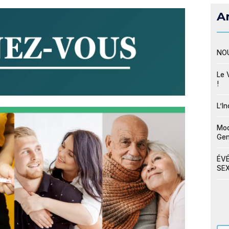
Ar
NOU
Le 
!
L’I
Mod
Ge
ÉVÉ
SEX