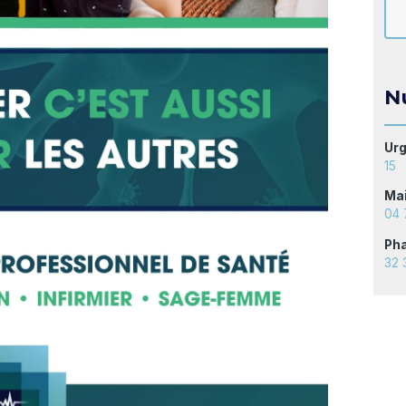
N
Urg
15
Mai
04 
Pha
32 