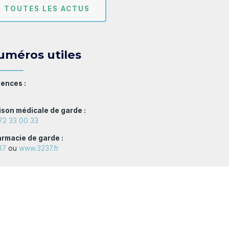
TOUTES LES ACTUS
uméros utiles
ences :
son médicale de garde :
72 33 00 33
rmacie de garde :
37
ou
www.3237.fr