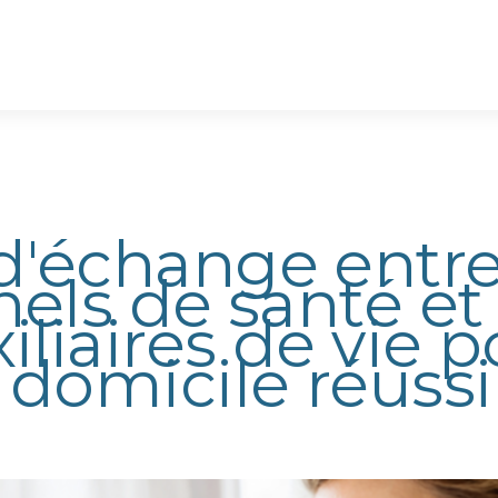
d'échange entr
nels de santé et
iliaires de vie 
 domicile réussi