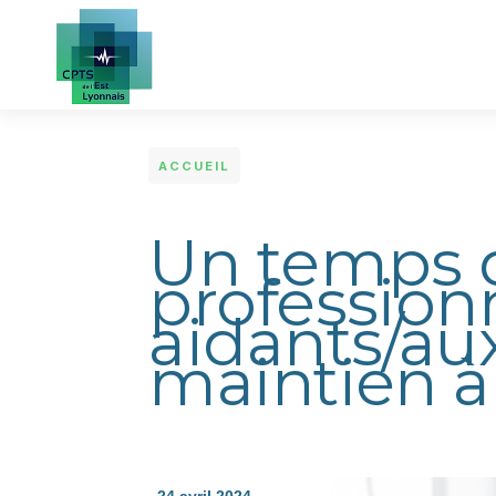
Aller au contenu principal
ACCUEIL
Un temps 
profession
aidants/aux
maintien à