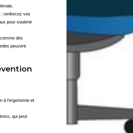
timale.
: renforcez vos 
x pour soutenir 
s comme des 
urdes peuvent 
révention
 à l’ergonomie et 
ress, qui peut 