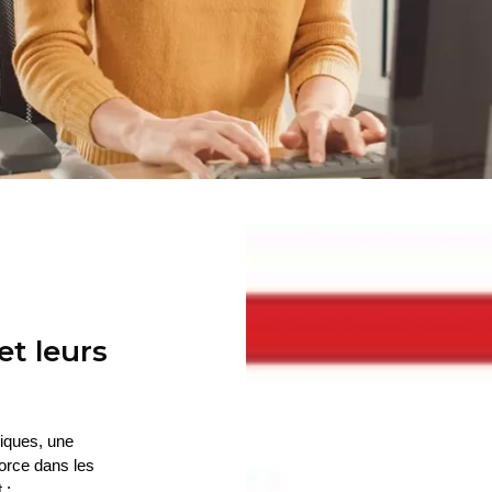
et leurs
ques, une 
force dans les 
 :