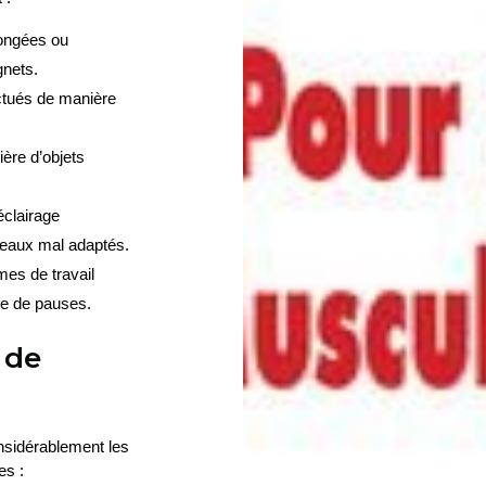
ongées ou 
gnets.
ctués de manière 
ère d’objets 
clairage 
ureaux mal adaptés.
es de travail 
ue de pauses.
 de
nsidérablement les 
es :